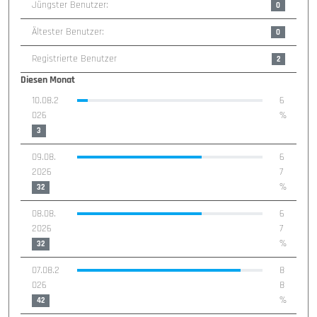
Jüngster Benutzer:
0
Ältester Benutzer:
0
Registrierte Benutzer
2
Diesen Monat
10.08.2
6
0%
026
%
3
09.08.
6
0%
2026
7
%
32
08.08.
6
0%
2026
7
%
32
07.08.2
8
0%
026
8
%
42