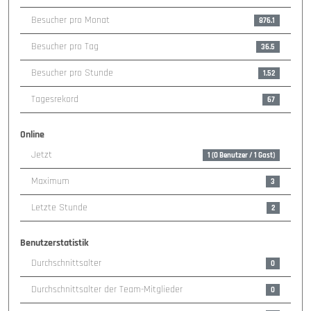
Besucher pro Monat
876.1
Besucher pro Tag
36.5
Besucher pro Stunde
1.52
Tagesrekord
67
Online
Jetzt
1
(0 Benutzer / 1 Gast)
Maximum
3
Letzte Stunde
2
Benutzerstatistik
Durchschnittsalter
0
Durchschnittsalter der Team-Mitglieder
0